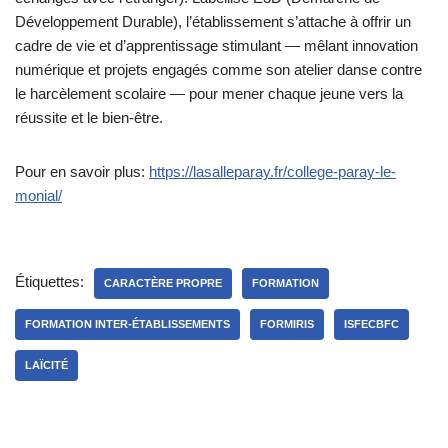
Développement Durable), l’établissement s’attache à offrir un
cadre de vie et d’apprentissage stimulant — mêlant innovation
numérique et projets engagés comme son atelier danse contre
le harcèlement scolaire — pour mener chaque jeune vers la
réussite et le bien-être.
Pour en savoir plus:
https://lasalleparay.fr/college-paray-le-
monial/
Étiquettes:
CARACTÈRE PROPRE
FORMATION
FORMATION INTER-ÉTABLISSEMENTS
FORMIRIS
ISFECBFC
LAÏCITÉ