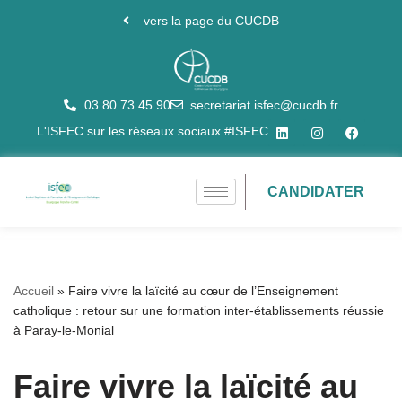
vers la page du CUCDB
Aller
au
contenu
03.80.73.45.90
secretariat.isfec@cucdb.fr
L'ISFEC sur les réseaux sociaux #ISFEC
CANDIDATER
Accueil
»
Faire vivre la laïcité au cœur de l’Enseignement
catholique : retour sur une formation inter-établissements réussie
à Paray-le-Monial
Faire vivre la laïcité au