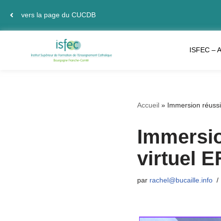
vers la page du CUCDB
Aller
au
ISFEC – A
contenu
Accueil
»
Immersion réussi
Immersio
virtuel E
par
rachel@bucaille.info