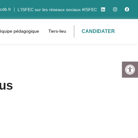
cdb.fr
L'ISFEC sur les réseaux sociaux #ISFEC
CANDIDATER
’équipe pédagogique
Tiers-lieu
Ouvrir la 
pus