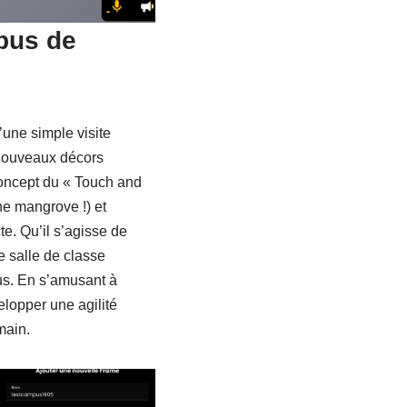
pus de
’une simple visite
 nouveaux décors
oncept du « Touch and
ne mangrove !) et
te. Qu’il s’agisse de
 salle de classe
ous. En s’amusant à
lopper une agilité
main.