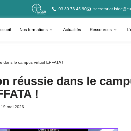
03.80.73.45.90
secretariat.isfec@cu
ccueil
Nos formations
Actualités
Ressources
L
e dans le campus virtuel EFFATA !
n réussie dans le cam
FFATA !
19 mai 2026