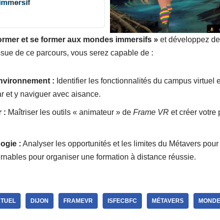
ormer et se former aux mondes immersifs »
et développez de
ssue de ce parcours, vous serez capable de :
nvironnement :
Identifier les fonctionnalités du campus virtue
ar et y naviguer avec aisance.
 :
Maîtriser les outils « animateur » de
Frame VR
et créer votre
ogie :
Analyser les opportunités et les limites du Métavers pou
ournables pour organiser une formation à distance réussie.
RTUEL
DIJON
FRAMEVR
ISFECBFC
MÉTAVERS
MONDE