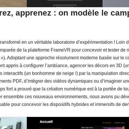
rez, apprenez : on modèle le cam
transformé en un véritable laboratoire d’expérimentation ! Loin d
 emparée de la plateforme FrameVR pour concevoir et tester de
s »). Adoptant une approche résolument moderne basée sur le c
 ont appris à configurer l’ambiance, agencer les décors en 3D (u
s interactifs (un bonhomme de neige !) par la manipulation direc
ments PDF, d’intégrer des vidéos dynamiques ou d’imaginer une
temps fort a prouvé que la création numérique est à la portée de t
rer ensemble ces nouveaux environnements, nous avons pu déve
able pour concevoir les dispositifs hybrides et immersifs de de