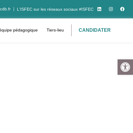
cdb.fr
L'ISFEC sur les réseaux sociaux #ISFEC
CANDIDATER
’équipe pédagogique
Tiers-lieu
Ouvrir la 