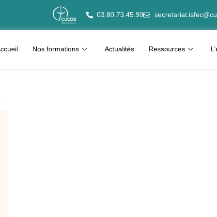
03.80.73.45.90
secretariat.isfec@cu
ccueil
Nos formations
Actualités
Ressources
L