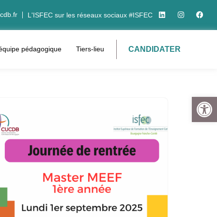
cdb.fr
L'ISFEC sur les réseaux sociaux #ISFEC
CANDIDATER
’équipe pédagogique
Tiers-lieu
Ouvrir la 