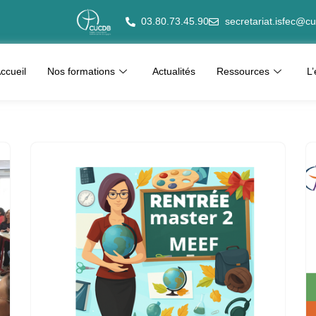
03.80.73.45.90
secretariat.isfec@cu
ccueil
Nos formations
Actualités
Ressources
L