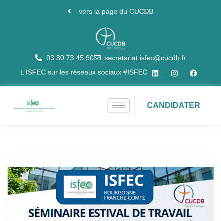
vers la page du CUCDB
Aller
au
contenu
03.80.73.45.90
secretariat.isfec@cucdb.fr
L'ISFEC sur les réseaux sociaux #ISFEC
CANDIDATER