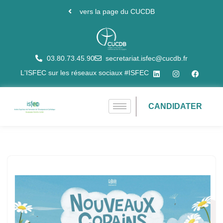
vers la page du CUCDB
Aller
au
contenu
03.80.73.45.90
secretariat.isfec@cucdb.fr
L'ISFEC sur les réseaux sociaux #ISFEC
CANDIDATER