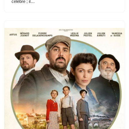
célèbre ; il…