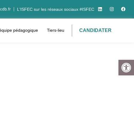
cdb.fr
L'ISFEC sur les réseaux sociaux #ISFEC
CANDIDATER
’équipe pédagogique
Tiers-lieu
Ouvrir la 