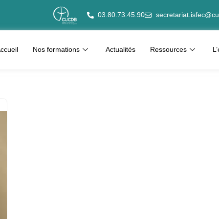
03.80.73.45.90
secretariat.isfec@cu
ccueil
Nos formations
Actualités
Ressources
L